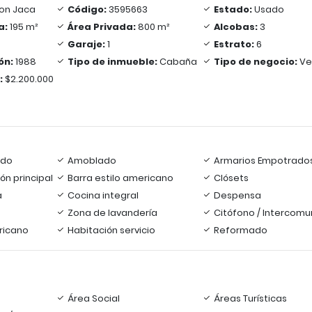
on Jaca
Código:
3595663
Estado:
Usado
a:
195 m²
Área Privada:
800 m²
Alcobas:
3
Garaje:
1
Estrato:
6
ón:
1988
Tipo de inmueble:
Cabaña
Tipo de negocio:
Ve
:
$2.200.000
ado
Amoblado
Armarios Empotrado
ón principal
Barra estilo americano
Clósets
a
Cocina integral
Despensa
Zona de lavandería
Citófono / Intercomu
ricano
Habitación servicio
Reformado
Área Social
Áreas Turísticas