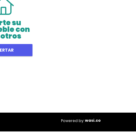
rte su
ble con
otros
ERTAR
wasi.co
Powered by: