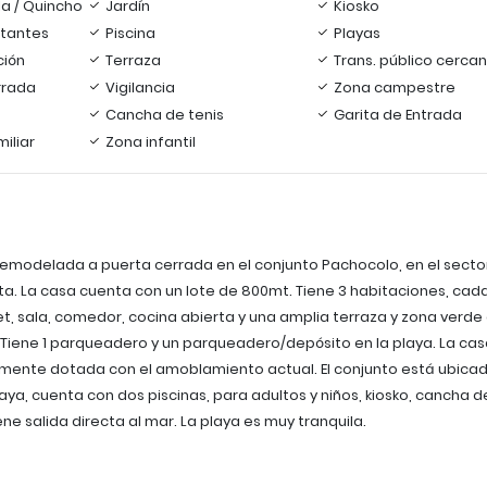
la / Quincho
Jardín
Kiosko
itantes
Piscina
Playas
ción
Terraza
Trans. público cerca
rrada
Vigilancia
Zona campestre
Cancha de tenis
Garita de Entrada
iliar
Zona infantil
emodelada a puerta cerrada en el conjunto Pachocolo, en el secto
a. La casa cuenta con un lote de 800mt. Tiene 3 habitaciones, cad
et, sala, comedor, cocina abierta y una amplia terraza y zona verde
. Tiene 1 parqueadero y un parqueadero/depósito en la playa. La cas
ente dotada con el amoblamiento actual. El conjunto está ubica
aya, cuenta con dos piscinas, para adultos y niños, kiosko, cancha de
iene salida directa al mar. La playa es muy tranquila.