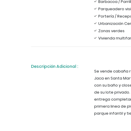
Barbacoa / Parril
Parqueadero vis
Portería / Recep
Urbanización Ce
Zonas verdes
Vivienda multifam
Descripción Adicional :
Se vende cabaña r
Jaca en Santa Mart
con su baño y clos
de su lote privado
entrega completam
primera linea de pl
parque infantil y t