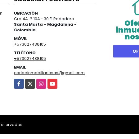
en
UBICACIÓN
Cra 4A # 10A - 30 El Rodadero
Ofe
Santa Marta - Magdalena -
inmue
Colombia
nos
MÓVIL
+573027438105
OF
TELÉFONO
+573027438105
EMAIL
caribeinmobiliariosas@gmail.com
Facebook
X
Instagram
YouTube
 reservados.