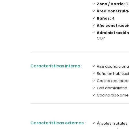
Zona / barrio:
D
Área Construid
Baños:
4
Año construcci
Administración
COP
Características interna :
Aire acondicion
Baño en habitaci
Cocina equipad
Gas domiciliario
Cocina tipo ame
Características externas :
Árboles frutales