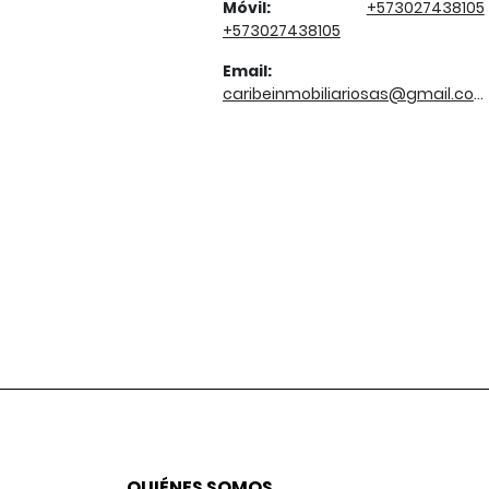
Móvil:
+573027438105
+573027438105
Email:
caribeinmobiliariosas@gmail.com
QUIÉNES SOMOS