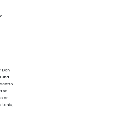
no
r Don
a una
 dentro
a se
do en
 tenis,