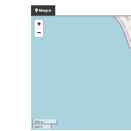
Mapa
+
−
200 m
500 ft