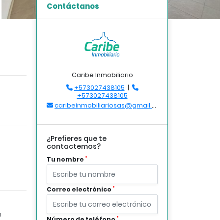
Contáctanos
Caribe Inmobiliario
+573027438105
|
+573027438105
caribeinmobiliariosas@gmail.com
¿Prefieres que te
contactemos?
*
Tu nombre
*
Correo electrónico
a
*
Número de teléfono